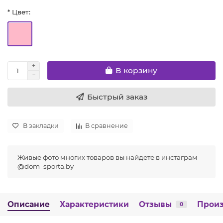
* Цвет:
В корзину
Быстрый заказ
В закладки
В сравнение
Живые фото многих товаров вы найдете в инстаграм
@dom_sporta.by
Описание
Характеристики
Отзывы
Произ
0