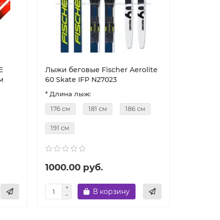
E
Лыжи беговые Fischer Aerolite
м
60 Skate IFP N27023
* Длина лыж:
176 см
181 см
186 см
191 см
1000.00 руб.
В корзину