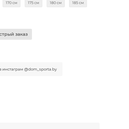
170 см
175 см
180 см
185 см
стрый заказ
 в инстаграм @dom_sporta.by