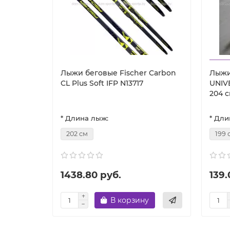
Лыжи беговые Fischer Carbon
Лыжи
CL Plus Soft IFP N13717
UNIV
204 
* Длина лыж:
* Дли
202 см
199 
1438.80 руб.
139.
В корзину