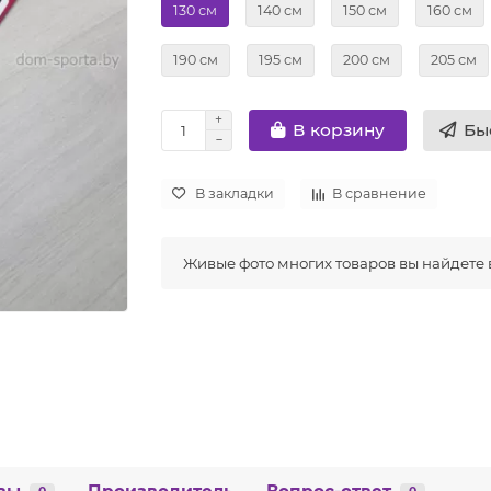
130 см
140 см
150 см
160 см
190 см
195 см
200 см
205 см
Бы
В корзину
В закладки
В сравнение
Живые фото многих товаров вы найдете