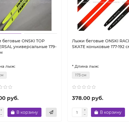
 беговые ONSKI TOP
Лыжи беговые ONSKI RAC
ERSAL универсальные 179-
SKATE коньковые 177-192 с
см
на лыж:
* Длина лыж:
см
173 см
00 руб.
378.00 руб.
В корзину
В корзину