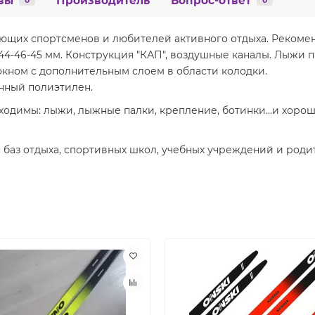
вы
Производитель
Вопрос-ответ
0
0
ющих спортсменов и любителей активного отдыха. Рекоменд
: 44-46-45 мм. Конструкция "КАП", воздушные каналы. Лыжи
кном с дополнительным слоем в области колодки.
онный полиэтилен.
одимы: лыжи, лыжные палки, крепление, ботинки...и хоро
 баз отдыха, спортивных школ, учебных учреждений и роди